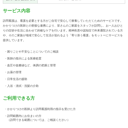
サービス内容
訪問看護は、看護を必要とする方がご自宅で安心して療養していただくためのサービスです。
かかりつけの医師との密接な連携により、皆さんのご家庭をスタッフが訪問し、お一人おひと
りの症状や生活に合わせて的確なケアを行います。精神疾患や認知症で外来通院されている方
や、そのご家族が地域で安心して生活が送れるよう「寄り添う看護」をモットーにサービスを
提供しています。
・困りごとや不安なことについてのご相談
・医師の指示による医療処置
・血圧や血糖値など、体調の把握と管理
・お薬の管理
・日常生活の援助
・入浴・清拭・洗髪の介助
ご利用できる方
・かかりつけの医師より訪問看護利用の指示を受けた方
・訪問範囲内にお住まいの方
（訪問できる範囲については、ご相談ください）