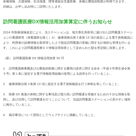
各種保険、介護保険、生活保護、障害者総合支援医療、各種公費負担制度が利用できます。
詳細は、お申し込み時にご説明いたします。
訪問看護医療DX情報活用加算算定に伴うお知らせ
2024 年医療保険改定により、当ステーションは、地方厚生局長等に届け出た訪問看護ステーシ
ョンの看護師等（准看護師を除く）が、健康保険法第３条第 13 項の規定による電子資格確認に
より、利用者の診療情報を取得等した上で指定訪問看護の実施に関する計画的な管理を行いま
す。これにより訪問看護医療ＤＸ情報活用加算として定められた額を所定額に加算します。
（新） 訪問看護医療 DX 情報活用加算 50 円
1. 訪問看護療養費及び公費負担医療に関する費用の請求に関する命令（平成４年厚生省令第
５号）第１条に規定する電子情報処理組織の使用による請求を行っていること。
2. 健康保険法第３条第 13 項に規定する電子資格確認を行う体制を有していること。
3. 医療 DX 推進の体制に関する事項及び質の高い訪問看護を実施するための十分な情報を取
得し、及び活用して訪問看護を行うことについて、当該訪問看護ステーションの見やすい場所
に掲示していること。
4. 掲示事項について原則としてウェブサイトに掲載していること。