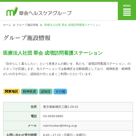
ホーム
グループ施設情報
医療法人社団 翠会 成増訪問看護ステーション
医療法人社団 翠会 成増訪問看護ステーション
「自分らしく暮らしたい」という患者さんの願いを、私たち「成増訪問看護ステーション」の
スタッフが応援します。当ステーションでは板橋区を活動範囲としており、精神疾患・精神障
がいの方を中心に、認知症の方にも多くご利用いただいています。
関東地区
精神疾患
認知症
その他
住所
東京都板橋区三園1-29-22
電話
03-3939-0880
メール
nari-houkan@mhcg.or.jp
お問い合わせ受付時間
8:45～17:15（月曜日～金曜日）