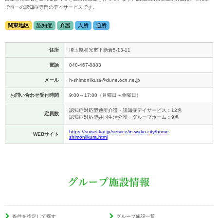
で唯一の認知症専門のデイサービスです。
関東地区
認知症
介護
入所
通所
住所
埼玉県和光市下新倉5-13-11
電話
048-467-8883
メール
h-shimoniikura@dune.ocn.ne.jp
お問い合わせ受付時間
9:00～17:00（月曜日～金曜日）
認知症対応型通所介護・認知症デイサービス：12名
定員数
認知症対応型共同生活介護・グループホーム：9名
https://suisei-kai.jp/service/in-wako-city/home-
WEBサイト
shimoniikura.html
条件を指定して探す
グループ施設一覧