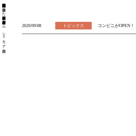
認知症専門医療機関と提携した東京板橋区の介護付有料老人ホーム シェモア西台
2020/09/08
トピックス
コンビニがOPEN！